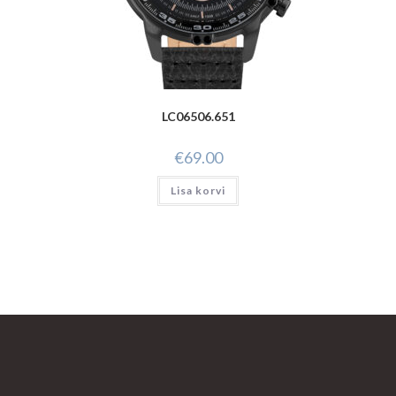
LC06506.651
€
69.00
Lisa korvi