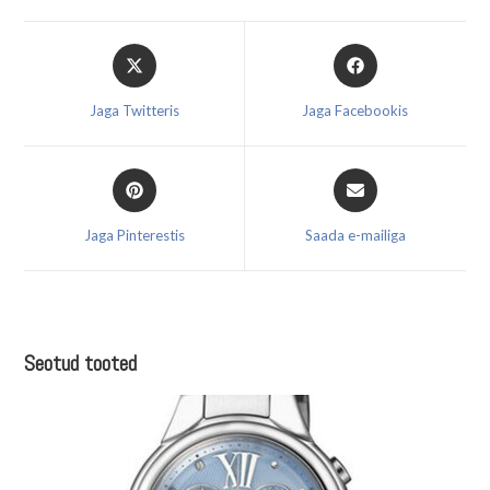
Opens
Opens
in
in
a
a
Jaga Twitteris
Jaga Facebookis
new
new
window
window
Opens
Opens
in
in
a
a
Jaga Pinterestis
Saada e-mailiga
new
new
window
window
Seotud tooted