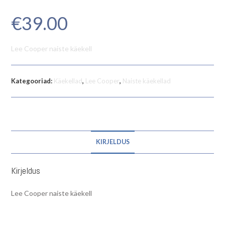
€
39.00
Lee Cooper naiste käekell
Kategooriad:
Käekellad
,
Lee Cooper
,
Naiste käekellad
KIRJELDUS
Kirjeldus
Lee Cooper naiste käekell