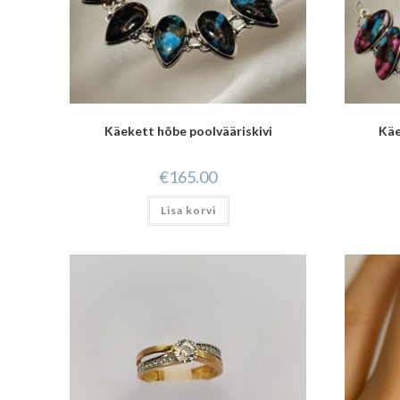
Käekett hõbe poolvääriskivi
Käe
€
165.00
Lisa korvi