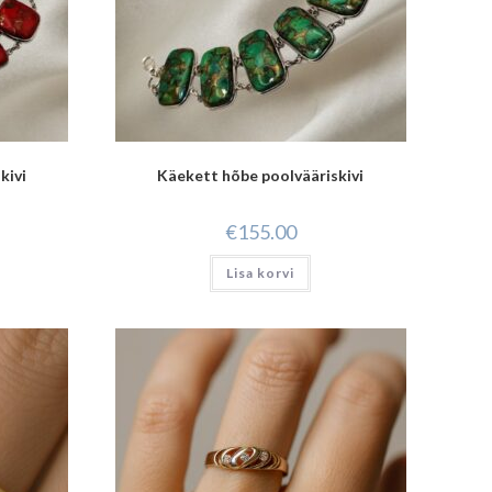
kivi
Käekett hõbe poolvääriskivi
€
155.00
Lisa korvi