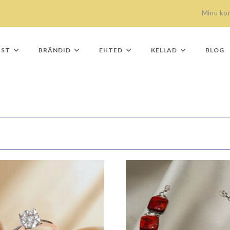
Minu ko
IST
BRÄNDID
EHTED
KELLAD
BLOG