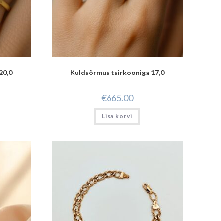
20,0
Kuldsõrmus tsirkooniga 17,0
€
665.00
Lisa korvi