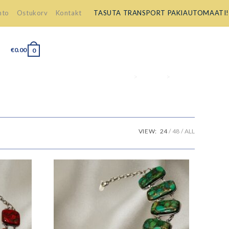
nto
Ostukorv
Kontakt
TASUTA TRANSPORT PAKIAUTOMAATI!
€
0.00
0
>
Tooted
>
EHTED
VIEW:
24
48
ALL