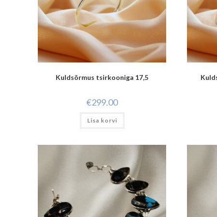
Kuldsõrmus tsirkooniga 17,5
Kuld
€
299.00
Lisa korvi