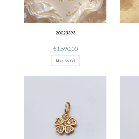
20023393
€
1,590.00
Lisa korvi