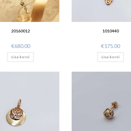
20160012
1010440
€
680.00
€
175.00
Lisa korvi
Lisa korvi