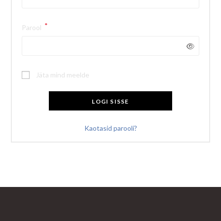
*
Nõutud
Parool
Jäta mind meelde
LOGI SISSE
Kaotasid parooli?