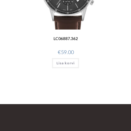
LC06887.362
€
59.00
Lisa korvi