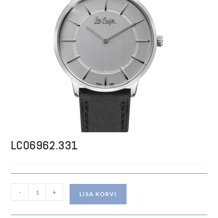
LC06962.331
LC06962.331
-
+
LISA KORVI
kogus