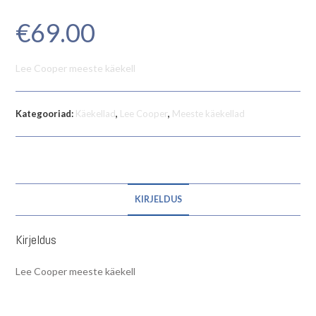
€
69.00
Lee Cooper meeste käekell
Kategooriad:
Käekellad
,
Lee Cooper
,
Meeste käekellad
KIRJELDUS
Kirjeldus
Lee Cooper meeste käekell