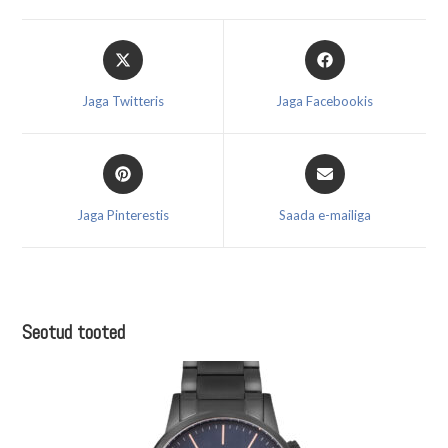
Opens
Opens
in
in
a
a
Jaga Twitteris
Jaga Facebookis
new
new
window
window
Opens
Opens
in
in
a
a
Jaga Pinterestis
Saada e-mailiga
new
new
window
window
Seotud tooted