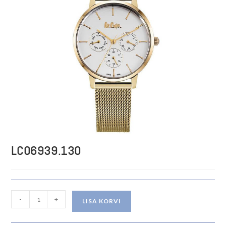
LC06939.130
LC06939.130
-
+
LISA KORVI
kogus