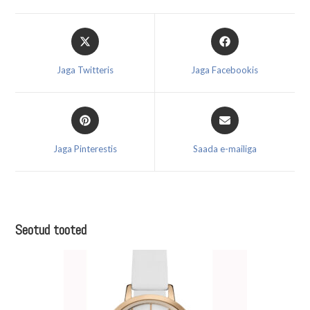
Opens
Opens
in
in
a
a
Jaga Twitteris
Jaga Facebookis
new
new
window
window
Opens
Opens
in
in
a
a
Jaga Pinterestis
Saada e-mailiga
new
new
window
window
Seotud tooted