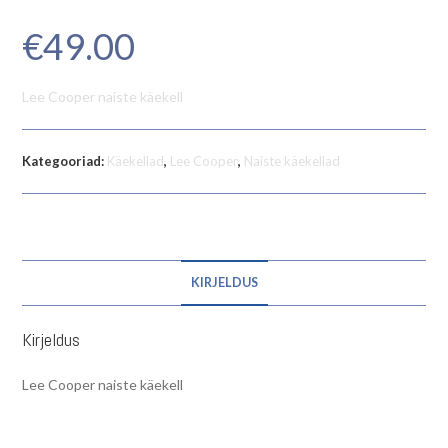
€
49.00
Lee Cooper naiste käekell
Kategooriad:
Käekellad
,
Lee Cooper
,
Naiste käekellad
KIRJELDUS
Kirjeldus
Lee Cooper naiste käekell