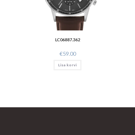
LC06887.362
€
59.00
Lisa korvi