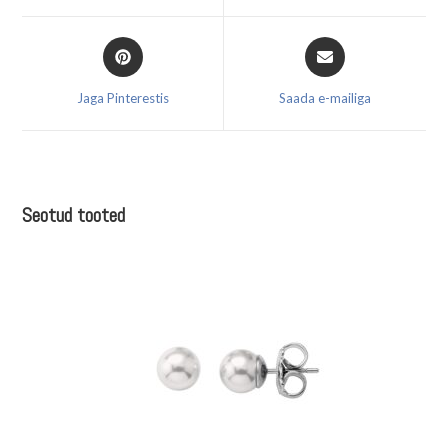
window
window
Opens
Opens
in
in
a
a
Jaga Pinterestis
Saada e-mailiga
new
new
window
window
Seotud tooted