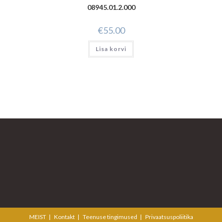
08945.01.2.000
€
55.00
Lisa korvi
MEIST
Kontakt
Teenuse tingimused
Privaatsuspoliitika