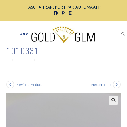
Skip
TASUTA TRANSPORT PAKIAUTOMAATI!
to
content
€
0.00
0
1010331
>
Ehtepood
>
1010331
Previous Product
Next Product