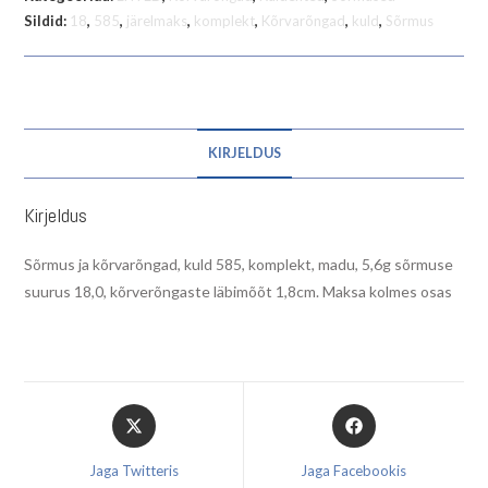
Sildid:
18
,
585
,
järelmaks
,
komplekt
,
Kõrvarõngad
,
kuld
,
Sõrmus
KIRJELDUS
Kirjeldus
Sõrmus ja kõrvarõngad, kuld 585, komplekt, madu, 5,6g sõrmuse
suurus 18,0, kõrverõngaste läbimõõt 1,8cm. Maksa kolmes osas
Opens
Opens
in
in
a
a
Jaga Twitteris
Jaga Facebookis
new
new