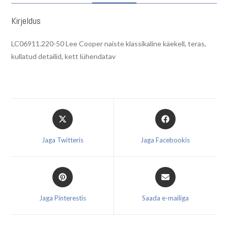
Kirjeldus
LC06911.220-50 Lee Cooper naiste klassikaline käekell, teras,
kullatud detailid, kett lühendatav
Opens
Opens
in
in
a
a
Jaga Twitteris
Jaga Facebookis
new
new
window
window
Opens
Opens
in
in
a
a
Jaga Pinterestis
Saada e-mailiga
new
new
window
window