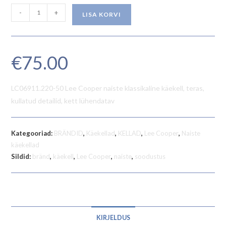
Kogus
-
+
LISA KORVI
€
75.00
LC06911.220-50 Lee Cooper naiste klassikaline käekell, teras,
kullatud detailid, kett lühendatav
Kategooriad:
BRÄNDID
,
Käekellad
,
KELLAD
,
Lee Cooper
,
Naiste
käekellad
Sildid:
bränd
,
käekell
,
Lee Cooper
,
naiste
,
soodustus
KIRJELDUS